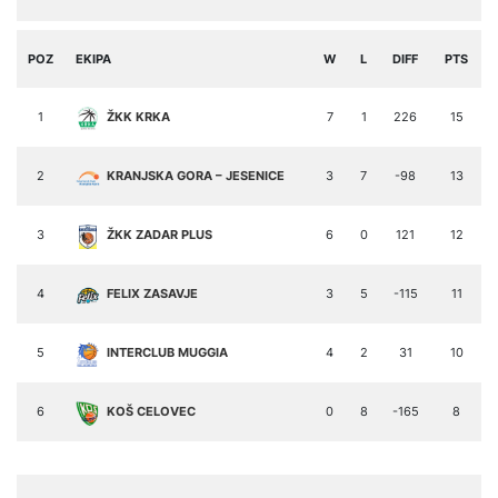
POZ
EKIPA
W
L
DIFF
PTS
1
ŽKK KRKA
7
1
226
15
2
KRANJSKA GORA – JESENICE
3
7
-98
13
3
ŽKK ZADAR PLUS
6
0
121
12
4
FELIX ZASAVJE
3
5
-115
11
5
INTERCLUB MUGGIA
4
2
31
10
6
KOŠ CELOVEC
0
8
-165
8