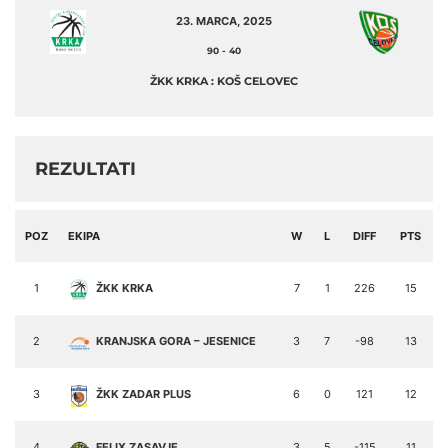
23. MARCA, 2025
90
-
40
ŽKK KRKA : KOŠ CELOVEC
REZULTATI
POZ
EKIPA
W
L
DIFF
PTS
1
ŽKK KRKA
7
1
226
15
2
KRANJSKA GORA – JESENICE
3
7
-98
13
3
ŽKK ZADAR PLUS
6
0
121
12
4
FELIX ZASAVJE
3
5
-115
11