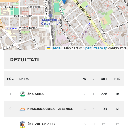
Leaflet
|
Map data ©
OpenStreetMap
contributors
REZULTATI
POZ
EKIPA
W
L
DIFF
PTS
1
ŽKK KRKA
7
1
226
15
2
KRANJSKA GORA – JESENICE
3
7
-98
13
3
ŽKK ZADAR PLUS
6
0
121
12