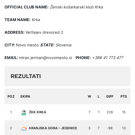
OFFICIAL CLUB NAME:
Ženski košarkarski klub Krka
TEAM NAME:
Krka
ADDRESS:
Kettejev drevored 2
CITY:
Novo mesto
STATE:
Slovenia
EMAIL:
miran.jerman@novomesto.si
PHONE:
+386 41 773 477
REZULTATI
POZ
EKIPA
W
L
DIFF
PTS
1
ŽKK KRKA
7
1
226
15
2
KRANJSKA GORA – JESENICE
3
7
-98
13