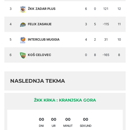
3
ŽKK ZADAR PLUS
6
0
121
12
4
FELIX ZASAVJE
3
5
-115
11
5
INTERCLUB MUGGIA
4
2
31
10
6
KOŠ CELOVEC
0
8
-165
8
NASLEDNJA TEKMA
ŽKK KRKA : KRANJSKA GORA
00
00
00
00
DNI
UR
MINUT
SEKUND