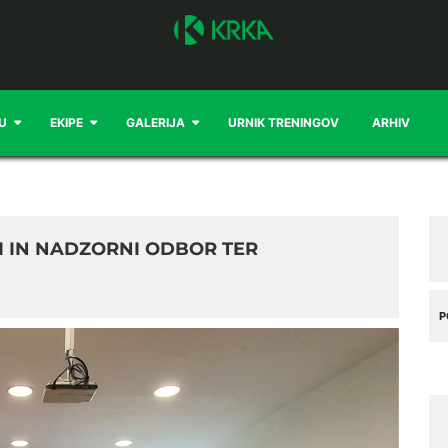
U
EKIPE
GALERIJA
URNIK TRENINGOV
ARHIV
NI IN NADZORNI ODBOR TER
P