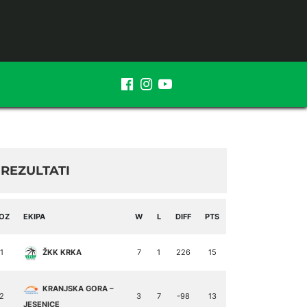
REZULTATI
OZ
EKIPA
W
L
DIFF
PTS
1
ŽKK KRKA
7
1
226
15
KRANJSKA GORA –
2
3
7
-98
13
JESENICE