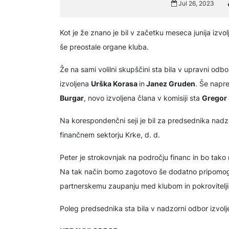
Jul 26, 2023
Kot je že znano je bil v začetku meseca junija izvo
še preostale organe kluba.
Že na sami volilni skupščini sta bila v upravni odb
izvoljena
Urška Korasa
in
Janez Gruden
. Še napre
Burgar
, novo izvoljena člana v komisiji sta
Gregor 
Na korespondenčni seji je bil za predsednika nadz
finančnem sektorju Krke, d. d.
Peter je strokovnjak na področju financ in bo tak
Na tak način bomo zagotovo še dodatno pripomogl
partnerskemu zaupanju med klubom in pokrovitelji
Poleg predsednika sta bila v nadzorni odbor izvol