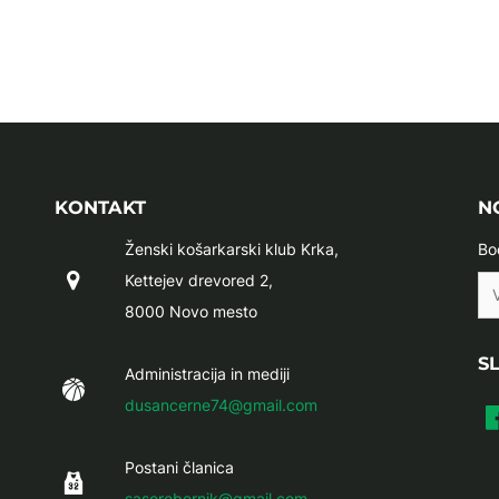
KONTAKT
N
Ženski košarkarski klub Krka,
Bo
Kettejev drevored 2,
8000 Novo mesto
S
Administracija in mediji
dusancerne74@gmail.com
Postani članica
sasorebernik@gmail.com