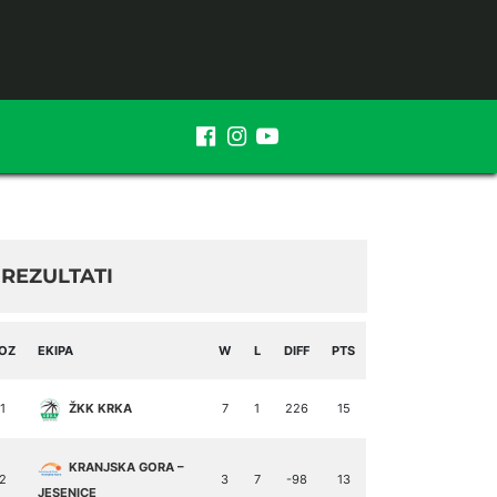
REZULTATI
OZ
EKIPA
W
L
DIFF
PTS
1
ŽKK KRKA
7
1
226
15
KRANJSKA GORA –
2
3
7
-98
13
JESENICE