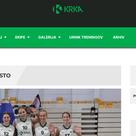
U
EKIPE
GALERIJA
URNIK TRENINGOV
ARHIV
ESTO
P