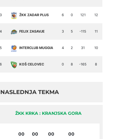
3
ŽKK ZADAR PLUS
6
0
121
12
4
FELIX ZASAVJE
3
5
-115
11
5
INTERCLUB MUGGIA
4
2
31
10
6
KOŠ CELOVEC
0
8
-165
8
NASLEDNJA TEKMA
ŽKK KRKA : KRANJSKA GORA
00
00
00
00