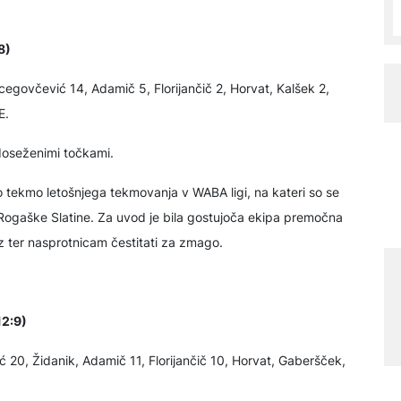
8)
cegovčević 14, Adamič 5, Florijančič 2, Horvat, Kalšek 2,
E.
doseženimi točkami.
 tekmo letošnjega tekmovanja v WABA ligi, na kateri so se
 Rogaške Slatine. Za uvod je bila gostujoča ekipa premočna
 ter nasprotnicam čestitati za zmago.
12:9)
 20, Židanik, Adamič 11, Florijančič 10, Horvat, Gaberšček,