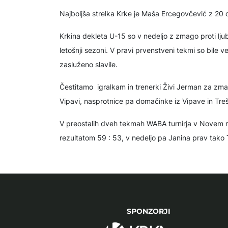
Najboljša strelka Krke je Maša Ercegovčević z 20
Krkina dekleta U-1️5 so v nedeljo z zmago proti lju
letošnji sezoni. V pravi prvenstveni tekmi so bile v
zasluženo slavile.
Čestitamo igralkam in trenerki Živi Jerman za zma
Vipavi, nasprotnice pa domačinke iz Vipave in Tr
V preostalih dveh tekmah WABA turnirja v Novem 
rezultatom 59 : 53, v nedeljo pa Janina prav tako
SPONZORJI