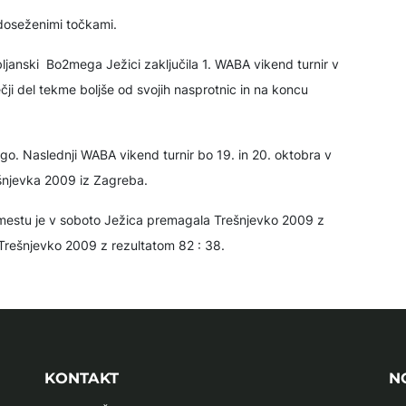
 doseženimi točkami.
bljanski Bo2mega Ježici zaključila 1. WABA vikend turnir v
ečji del tekme boljše od svojih nasprotnic in na koncu
go. Naslednji WABA vikend turnir bo 19. in 20. oktobra v
ešnjevka 2009 iz Zagreba.
mestu je v soboto Ježica premagala Trešnjevko 2009 z
 Trešnjevko 2009 z rezultatom 82 : 38.
KONTAKT
N