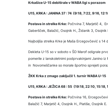
Krkašice U-15 debitirale v WABA ligi s porazom
U15, KRKA : JANINA 37 : 74 (9:18, 7:22, 9:16, 12:1
Postava in strelke Krke:
Počrvina 7, Marjetič 4, Er
Gaberšček, Balažić, Osojnik H., Židanik 3, Osojnik 
Najboljša strelka Krke je Maša Ercegovčević s 14 
Dekleta U-15 so v soboto v ŠD Marof odigrale prvo
pomerile z lanskoletnimi podprvakinjami Janino iz
in Novomeščanke so morale športno sprejeti poraz
ŽKK Krka z zmago zaključil 1️
. turnir WABA U-15
U15, KRKA : JEŽICA 68 : 55 (19:18, 22:10, 15:18, 
Postava in strelke Krke:
Počrvina 16, Ercegovčević
Balažić 7, Marjetič 4, Osojnik H., Platiše, Osojnik E.