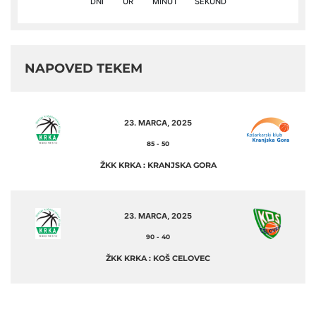
DNI
UR
MINUT
SEKUND
NAPOVED TEKEM
23. MARCA, 2025
85
-
50
ŽKK KRKA : KRANJSKA GORA
23. MARCA, 2025
90
-
40
ŽKK KRKA : KOŠ CELOVEC