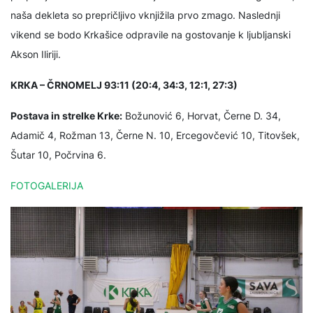
naša dekleta so prepričljivo vknjižila prvo zmago. Naslednji
vikend se bodo Krkašice odpravile na gostovanje k ljubljanski
Akson Iliriji.
KRKA – ČRNOMELJ 93:11 (20:4, 34:3, 12:1, 27:3)
Postava in strelke Krke:
Božunović 6, Horvat, Černe D. 34,
Adamič 4, Rožman 13, Černe N. 10, Ercegovčević 10, Titovšek,
Šutar 10, Počrvina 6.
FOTOGALERIJA