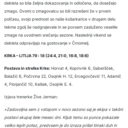
dekleta so bila željna dokazovanja in odločena, da dosežejo
zmago. Dvomi o zmagovalcu so bili razrešeni že v prvem
polčasu, svojo prednost so naše košarkarice v drugem delu
tekme zgolj še nadgrajevale in se povsem zasluženo veselile
zmage na uvodnem srečanju sezone. Naslednji vikend se
dekleta odpravljajo na gostovanje v Črnomelj.
KRKA – LITIJA 79 : 18 (24:4, 21:0, 16:8, 18:6)
Postava in strelke Krke:
Horvat 4, Koprivnik 6, Gaberšček,
Balažić 6, Počrvina 22, Osojnik H. 12, Ercegovčević 11, Adamič
4, Florjančič 10, Kalšek, Osojnik E. 4.
Izjava trenerke Žive Jerman:
»Zadovoljna sem z vstopom v novo sezono saj je ekipa v takšni
postavi skupaj šele mesec dni. Kljub temu so punce pokazale
veliko lepih potez, predvsem je do izraza prišel timski duh in