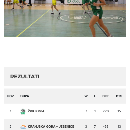
REZULTATI
POZ
EKIPA
W
L
DIFF
PTS
1
ŽKK KRKA
7
1
226
15
2
KRANJSKA GORA – JESENICE
3
7
-98
13