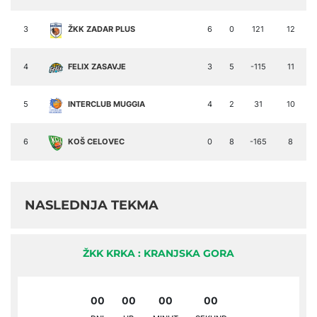
3
ŽKK ZADAR PLUS
6
0
121
12
4
FELIX ZASAVJE
3
5
-115
11
5
INTERCLUB MUGGIA
4
2
31
10
6
KOŠ CELOVEC
0
8
-165
8
NASLEDNJA TEKMA
ŽKK KRKA : KRANJSKA GORA
00
00
00
00