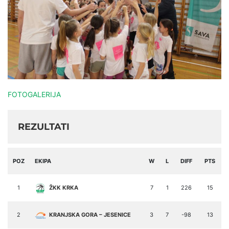
FOTOGALERIJA
REZULTATI
POZ
EKIPA
W
L
DIFF
PTS
1
ŽKK KRKA
7
1
226
15
2
KRANJSKA GORA – JESENICE
3
7
-98
13