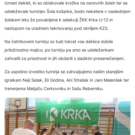
Izmed deklet, ki so obiskovale krožke na osnovnih šolah ter se
udeleževale turnirjev Šola košarke, bodo nekatere v naslednjem
šolskem letu že povabljene k selekciji ŽKK Krka U-12 in
nastopom na uradnem tekmovanju pod okriljem KZS.
Na četrtkovem turnirju so tudi tokrat vse deklice dobile
priložnostno majico, po turnirju pa smo se udeleženkam
zahvalili za prisotnost in jih obdarili s sladkim presenečenjem.
Za uspešno izvedbo turnirja se zahvaljujemo našim starejšim
igralkam Neji Selak, Eli Godina, Ani Strašek in Jani Malenšek ter
trenerjema Matjažu Cerkovniku in Sašu Reberniku.