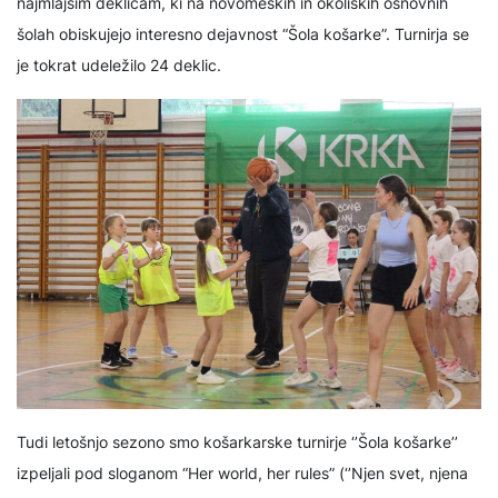
najmlajšim deklicam, ki na novomeških in okoliških osnovnih
šolah obiskujejo interesno dejavnost “Šola košarke”. Turnirja se
je tokrat udeležilo 24 deklic.
Tudi letošnjo sezono smo košarkarske turnirje ‘’Šola košarke’’
izpeljali pod sloganom “Her world, her rules” (‘’Njen svet, njena