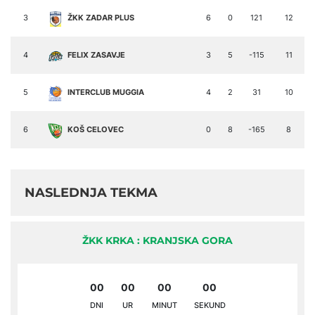
3
ŽKK ZADAR PLUS
6
0
121
12
4
FELIX ZASAVJE
3
5
-115
11
5
INTERCLUB MUGGIA
4
2
31
10
6
KOŠ CELOVEC
0
8
-165
8
NASLEDNJA TEKMA
ŽKK KRKA : KRANJSKA GORA
00
00
00
00
DNI
UR
MINUT
SEKUND