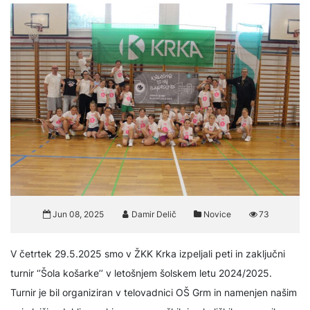
Jun 08, 2025
Damir Delič
Novice
73
V četrtek 29.5.2025 smo v ŽKK Krka izpeljali peti in zaključni
turnir ‘’Šola košarke’’ v letošnjem šolskem letu 2024/2025.
Turnir je bil organiziran v telovadnici OŠ Grm in namenjen našim