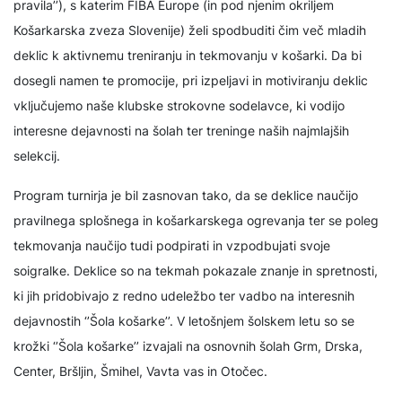
pravila’’), s katerim FIBA Europe (in pod njenim okriljem
Košarkarska zveza Slovenije) želi spodbuditi čim več mladih
deklic k aktivnemu treniranju in tekmovanju v košarki. Da bi
dosegli namen te promocije, pri izpeljavi in motiviranju deklic
vključujemo naše klubske strokovne sodelavce, ki vodijo
interesne dejavnosti na šolah ter treninge naših najmlajših
selekcij.
Program turnirja je bil zasnovan tako, da se deklice naučijo
pravilnega splošnega in košarkarskega ogrevanja ter se poleg
tekmovanja naučijo tudi podpirati in vzpodbujati svoje
soigralke. Deklice so na tekmah pokazale znanje in spretnosti,
ki jih pridobivajo z redno udeležbo ter vadbo na interesnih
dejavnostih ‘’Šola košarke’’. V letošnjem šolskem letu so se
krožki ‘’Šola košarke’’ izvajali na osnovnih šolah Grm, Drska,
Center, Bršljin, Šmihel, Vavta vas in Otočec.