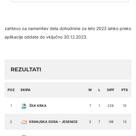
zahtevo za namenitev dela dohodnine za leto 2023 lahko preko
aplikacije oddate do vključno 30.12.2023.
REZULTATI
POZ
EKIPA
W
L
DIFF
PTS
1
ŽKK KRKA
7
1
226
15
2
KRANJSKA GORA – JESENICE
3
7
-98
13