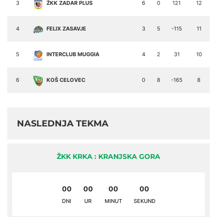
3
ŽKK ZADAR PLUS
6
0
121
12
4
FELIX ZASAVJE
3
5
-115
11
5
INTERCLUB MUGGIA
4
2
31
10
6
KOŠ CELOVEC
0
8
-165
8
NASLEDNJA TEKMA
ŽKK KRKA : KRANJSKA GORA
00
00
00
00
DNI
UR
MINUT
SEKUND