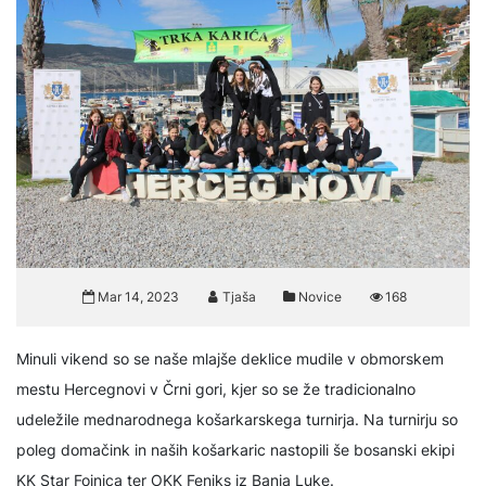
Mar 14, 2023
Tjaša
Novice
168
Minuli vikend so se naše mlajše deklice mudile v obmorskem
mestu Hercegnovi v Črni gori, kjer so se že tradicionalno
udeležile mednarodnega košarkarskega turnirja. Na turnirju so
poleg domačink in naših košarkaric nastopili še bosanski ekipi
KK Star Fojnica ter OKK Feniks iz Banja Luke.