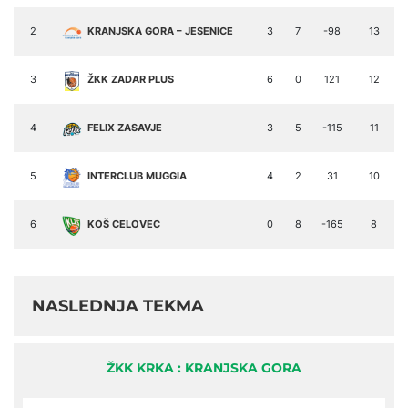
2
KRANJSKA GORA – JESENICE
3
7
-98
13
3
ŽKK ZADAR PLUS
6
0
121
12
4
FELIX ZASAVJE
3
5
-115
11
5
INTERCLUB MUGGIA
4
2
31
10
6
KOŠ CELOVEC
0
8
-165
8
NASLEDNJA TEKMA
ŽKK KRKA : KRANJSKA GORA