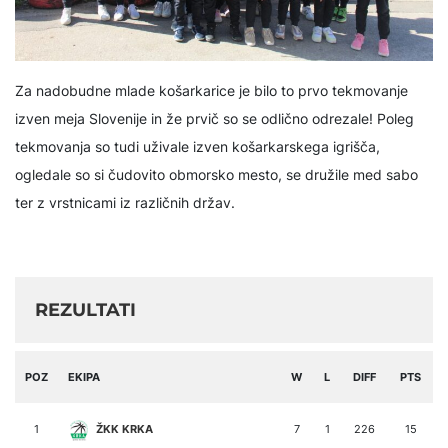
Za nadobudne mlade košarkarice je bilo to prvo tekmovanje
izven meja Slovenije in že prvič so se odlično odrezale! Poleg
tekmovanja so tudi uživale izven košarkarskega igrišča,
ogledale so si čudovito obmorsko mesto, se družile med sabo
ter z vrstnicami iz različnih držav.
REZULTATI
POZ
EKIPA
W
L
DIFF
PTS
1
ŽKK KRKA
7
1
226
15