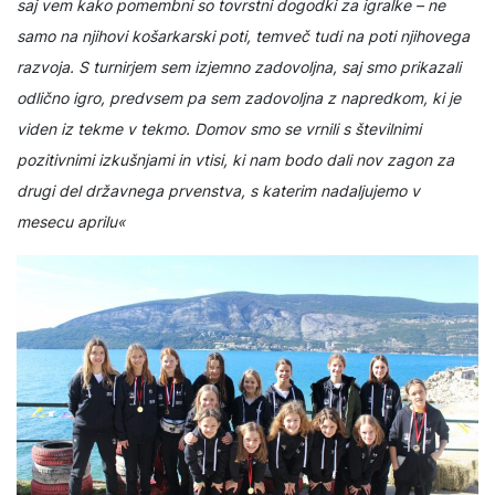
saj vem kako pomembni so tovrstni dogodki za igralke – ne
samo na njihovi košarkarski poti, temveč tudi na poti njihovega
razvoja. S turnirjem sem izjemno zadovoljna, saj smo prikazali
odlično igro, predvsem pa sem zadovoljna z napredkom, ki je
viden iz tekme v tekmo. Domov smo se vrnili s številnimi
pozitivnimi izkušnjami in vtisi, ki nam bodo dali nov zagon za
drugi del državnega prvenstva, s katerim nadaljujemo v
mesecu aprilu«