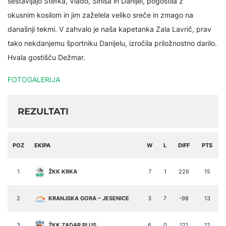
sestavljajo Štefka, Vlado, Siniša in Danijel, pogostila z
okusnim kosilom in jim zaželela veliko sreče in zmago na
današnji tekmi. V zahvalo je naša kapetanka Zala Lavrič, prav
tako nekdanjemu športniku Danijelu, izročila priložnostno darilo.
Hvala gostišču Dežmar.
FOTOGALERIJA
REZULTATI
POZ
EKIPA
W
L
DIFF
PTS
1
ŽKK KRKA
7
1
226
15
2
KRANJSKA GORA – JESENICE
3
7
-98
13
3
ŽKK ZADAR PLUS
6
0
121
12