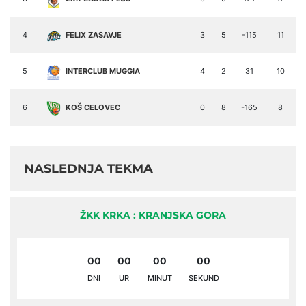
4
FELIX ZASAVJE
3
5
-115
11
5
INTERCLUB MUGGIA
4
2
31
10
6
KOŠ CELOVEC
0
8
-165
8
NASLEDNJA TEKMA
ŽKK KRKA : KRANJSKA GORA
00
00
00
00
DNI
UR
MINUT
SEKUND