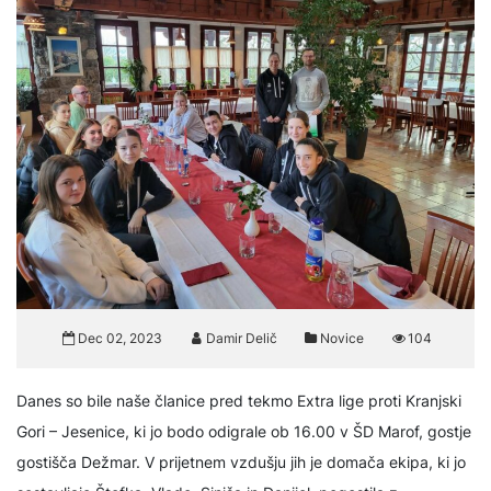
Dec 02, 2023
Damir Delič
Novice
104
Danes so bile naše članice pred tekmo Extra lige proti Kranjski
Gori – Jesenice, ki jo bodo odigrale ob 16.00 v ŠD Marof, gostje
gostišča Dežmar. V prijetnem vzdušju jih je domača ekipa, ki jo