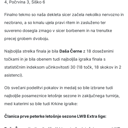
4, Počrvina 3, Šiško 6
Finalno tekmo so naša dekleta sicer začela nekoliko nervozno in
nezbrano, a so kmalu ujela pravi ritem in zasluženo ter
suvereno dosegla zmago v sicer borbenem in na trenutke
precej grobem dvoboju.
Najboljša strelka finala je bila
Daša Černe
z 18 doseženimi
točkami in je bila obenem tudi najboljša igralka finala s
statističnim indeksom učinkovitosti 30 (18 točk, 18 skokov in 2
asistenci).
Ob svečani podelitvi pokalov in medalj so bile izbrane tudi
najboljše posameznice letošnje sezone in zaključnega turnirja,
med katerimi so bile tudi Krkine igralke:
Članica prve peterke letošnje sezone LWB Extra lige: