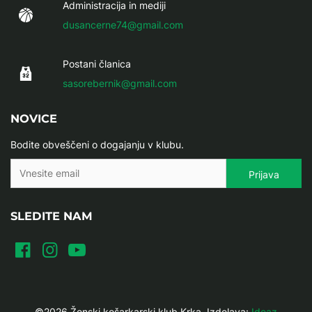
Administracija in mediji
dusancerne74@gmail.com
Postani članica
sasorebernik@gmail.com
NOVICE
Bodite obveščeni o dogajanju v klubu.
SLEDITE NAM
©2026 Ženski košarkarski klub Krka, Izdelava:
Ideaz