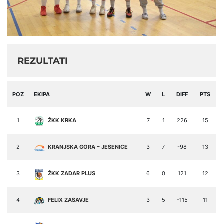
REZULTATI
POZ
EKIPA
W
L
DIFF
PTS
1
ŽKK KRKA
7
1
226
15
2
KRANJSKA GORA – JESENICE
3
7
-98
13
3
ŽKK ZADAR PLUS
6
0
121
12
4
FELIX ZASAVJE
3
5
-115
11