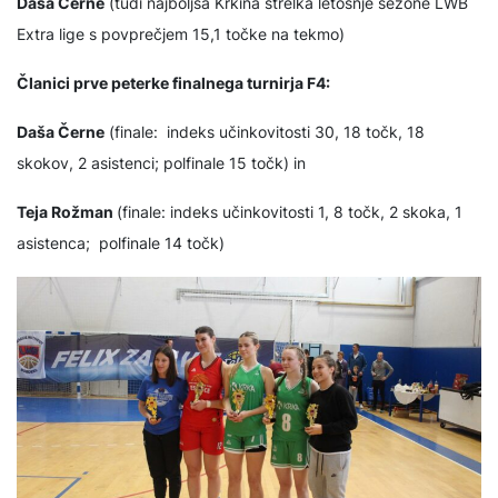
Daša Černe
(tudi najboljša Krkina strelka letošnje sezone LWB
Extra lige s povprečjem 15,1 točke na tekmo)
Članici prve peterke finalnega turnirja F4:
Daša Černe
(finale: indeks učinkovitosti 30, 18 točk, 18
skokov, 2 asistenci; polfinale 15 točk) in
Teja Rožman
(finale: indeks učinkovitosti 1, 8 točk, 2 skoka, 1
asistenca; polfinale 14 točk)