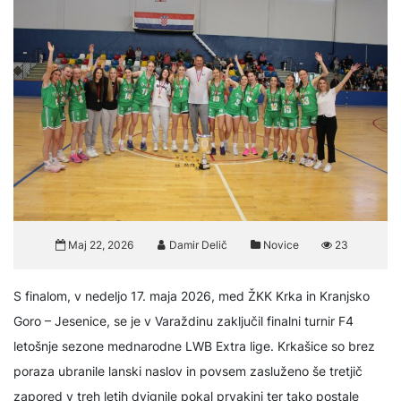
Maj 22, 2026
Damir Delič
Novice
23
S finalom, v nedeljo 17. maja 2026, med ŽKK Krka in Kranjsko
Goro – Jesenice, se je v Varaždinu zaključil finalni turnir F4
letošnje sezone mednarodne LWB Extra lige. Krkašice so brez
poraza ubranile lanski naslov in povsem zasluženo še tretjič
zapored v treh letih dvignile pokal prvakinj ter tako postale