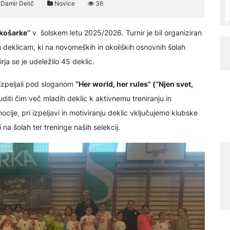
Damir Delič
Novice
36
 košarke’’
v šolskem letu 2025/2026. Turnir je bil organiziran
 deklicam, ki na novomeških in okoliških osnovnih šolah
rja se je udeležilo 45 deklic.
 izpeljali pod sloganom
“Her world, her rules” (‘’Njen svet,
diti čim več mladih deklic k aktivnemu treniranju in
ije, pri izpeljavi in motiviranju deklic vključujemo klubske
na šolah ter treninge naših selekcij.