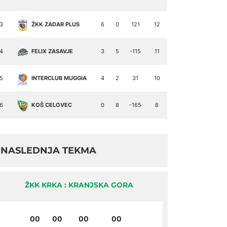
3
ŽKK ZADAR PLUS
6
0
121
12
4
FELIX ZASAVJE
3
5
-115
11
5
INTERCLUB MUGGIA
4
2
31
10
6
KOŠ CELOVEC
0
8
-165
8
NASLEDNJA TEKMA
ŽKK KRKA : KRANJSKA GORA
00
00
00
00