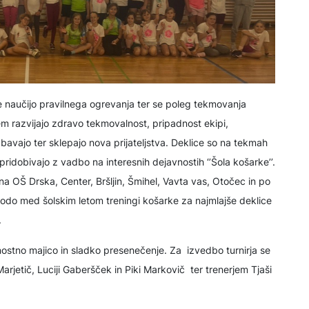
ce naučijo pravilnega ogrevanja ter se poleg tekmovanja
tem razvijajo zdravo tekmovalnost, pripadnost ekipi,
avajo ter sklepajo nova prijateljstva. Deklice so na tekmah
 pridobivajo z vadbo na interesnih dejavnostih ‘’Šola košarke’’.
 na OŠ Drska, Center, Bršljin, Šmihel, Vavta vas, Otočec in po
odo med šolskim letom treningi košarke za najmlajše deklice
.
žnostno majico in sladko presenečenje. Za izvedbo turnirja se
rjetič, Luciji Gaberšček in Piki Markovič ter trenerjem Tjaši