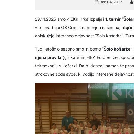
Dec 04, 2025
29.11.2025 smo v ŽKK Krka izpeljali
1. turnir ‘’Šola
v telovadnici OŠ Grm in namenjen našim najmlajšim
obiskujejo interesno dejavnost “Šola košarke”. Turni
Tudi letošnjo sezono smo in bomo
‘’Šolo košarke’
’
njena pravila’’)
, s katerim FIBA Europe želi spodbu
tekmovanju v košarki. Da bi dosegli namen te promoc
strokovne sodelavce, ki vodijo interesne dejavnosti 