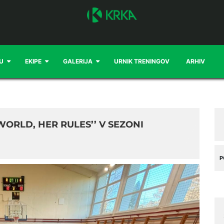
U
EKIPE
GALERIJA
URNIK TRENINGOV
ARHIV
WORLD, HER RULES’’ V SEZONI
P