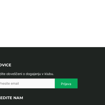
OVICE
dite obveščeni o dogajanju v klubu.
LEDITE NAM