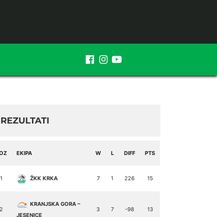
REZULTATI
OZ
EKIPA
W
L
DIFF
PTS
1
ŽKK KRKA
7
1
226
15
KRANJSKA GORA –
2
3
7
-98
13
JESENICE