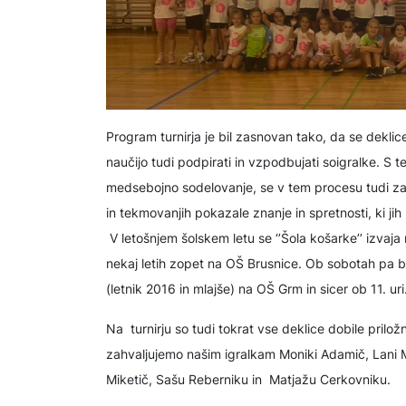
Program turnirja je bil zasnovan tako, da se dekli
naučijo tudi podpirati in vzpodbujati soigralke. S 
medsebojno sodelovanje, se v tem procesu tudi zab
in tekmovanjih pokazale znanje in spretnosti, ki jih
V letošnjem šolskem letu se ‘’Šola košarke’’ izvaja
nekaj letih zopet na OŠ Brusnice. Ob sobotah pa b
(letnik 2016 in mlajše) na OŠ Grm in sicer ob 11. uri
Na turnirju so tudi tokrat vse deklice dobile prilo
zahvaljujemo našim igralkam Moniki Adamič, Lani Ma
Miketič, Sašu Reberniku in Matjažu Cerkovniku.