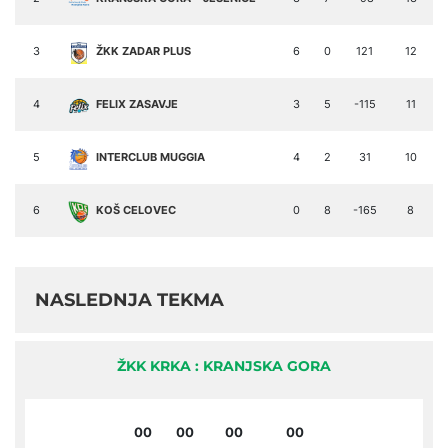
3
ŽKK ZADAR PLUS
6
0
121
12
4
FELIX ZASAVJE
3
5
-115
11
5
INTERCLUB MUGGIA
4
2
31
10
6
KOŠ CELOVEC
0
8
-165
8
NASLEDNJA TEKMA
ŽKK KRKA : KRANJSKA GORA
00
00
00
00