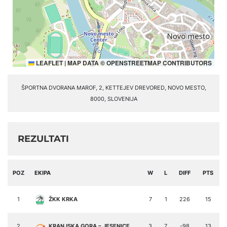
LEAFLET
|
MAP DATA ©
OPENSTREETMAP
CONTRIBUTORS
ŠPORTNA DVORANA MAROF, 2, KETTEJEV DREVORED, NOVO MESTO,
8000, SLOVENIJA
REZULTATI
POZ
EKIPA
W
L
DIFF
PTS
1
ŽKK KRKA
7
1
226
15
2
KRANJSKA GORA – JESENICE
3
7
-98
13