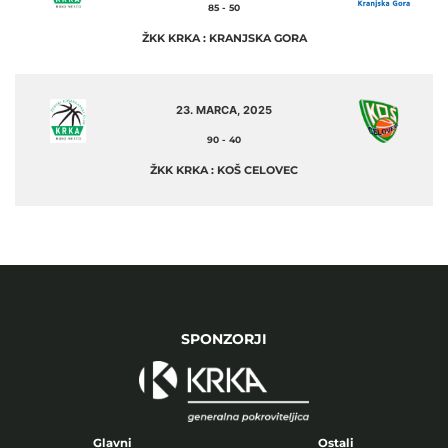
85
-
50
ŽKK KRKA : KRANJSKA GORA
23. MARCA, 2025
90
-
40
ŽKK KRKA : KOŠ CELOVEC
SPONZORJI
Glavni
Ostali