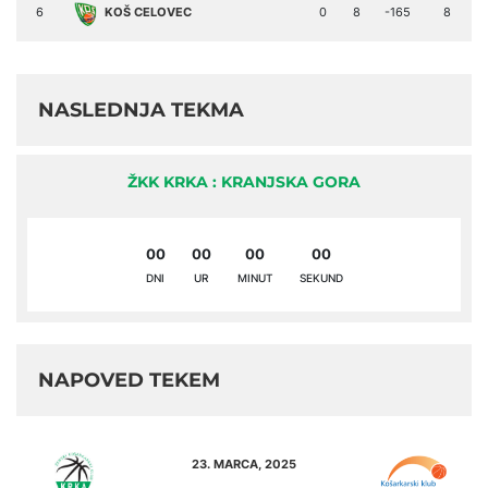
6
KOŠ CELOVEC
0
8
-165
8
NASLEDNJA TEKMA
ŽKK KRKA : KRANJSKA GORA
00
00
00
00
DNI
UR
MINUT
SEKUND
NAPOVED TEKEM
23. MARCA, 2025