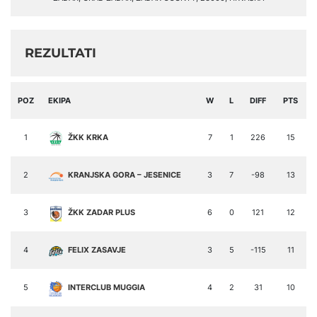
REZULTATI
POZ
EKIPA
W
L
DIFF
PTS
1
ŽKK KRKA
7
1
226
15
2
KRANJSKA GORA – JESENICE
3
7
-98
13
3
ŽKK ZADAR PLUS
6
0
121
12
4
FELIX ZASAVJE
3
5
-115
11
5
INTERCLUB MUGGIA
4
2
31
10