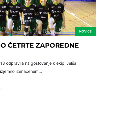
NOVICE
 DO ČETRTE ZAPOREDNE
U13 odpravila na gostovanje k ekipi Jelša
 v izjemno izenačenem…
36