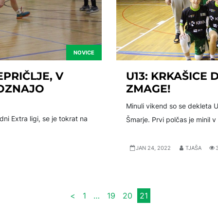
NOVICE
PRIČLJE, V
U13: KRKAŠICE
POZNAJO
ZMAGE!
Minuli vikend so se dekleta 
i Extra ligi, se je tokrat na
Šmarje. Prvi polčas je minil
JAN 24, 2022
TJAŠA
<
1
…
19
20
21