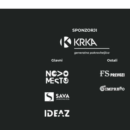
SPONZORJI
Glavni
Ostali