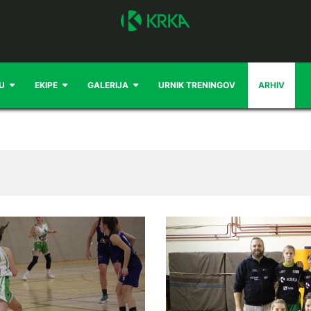
U
EKIPE
GALERIJA
URNIK TRENINGOV
ARHIV